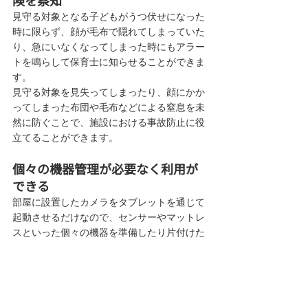
見守る対象となる子どもがうつ伏せになった
時に限らず、顔が毛布で隠れてしまっていた
り、急にいなくなってしまった時にもアラー
トを鳴らして保育士に知らせることができま
す。
見守る対象を見失ってしまったり、顔にかか
ってしまった布団や毛布などによる窒息を未
然に防ぐことで、施設における事故防止に役
立てることができます。
個々の機器管理が必要なく利用が
できる
部屋に設置したカメラをタブレットを通じて
起動させるだけなので、センサーやマットレ
スといった個々の機器を準備したり片付けた
りする手間が発生しません。
もちろん、小さなセンサーを取り付けたりす
る必要はないので、誤飲ややけど等の事故が
発生することもありません。