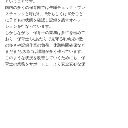
ということです。
国内の多くの保育園では午睡チェック・ブレ
スチェックと呼ばれ、5分もしくは10分ごと
に子どもの状態を確認し記録を残すオペレー
ションを行なっています。
しかしながら、保育士の業務は多忙を極めて
おり、保育士1人あたりで見守る乳幼児の数
の多さや記録作業の負荷、休憩時間確保など
まだまだ現場には課題が多く残っています。
このような状況を改善していくためにも、保
育士の業務をサポートし、より安全安心な保
育環境を作っていくAIやITシステムの活用も
今後重要になってくるのではないでしょう
か。
ベビモニで子どもの見守りに専
念