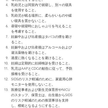
乳幼児とは同室内で就寝し、別々の寝具
を使用すること。
乳幼児が眠る場所に、柔らかいものや緩
い寝具を置かないこと。
昼寝や就寝時におしゃぶりを与えること
を考慮すること。
妊娠中および出産後はタバコの煙を避け
ること。
妊娠中および出産後はアルコールおよび
違法薬物を避けること。
過度に熱くなることを避けること。
妊婦は定期的に妊婦検診を受けること。
乳児はAAPとCDCの勧告に従って、予防
接種を受けること。
SIDSのリスク軽減のために、家庭用心肺
モニターを使用しないこと。
医療従事者および新生児保育所やNICU
のスタッフ、保育士は、出生後からSIDS
のリスク軽減のための推奨事項を支持
し、模範となるようにすること。