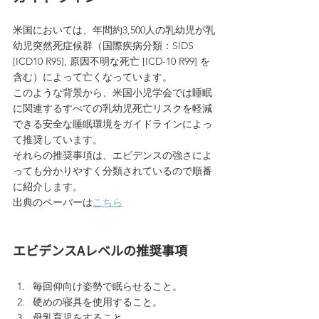
米国においては、年間約3,500人の乳幼児が乳
幼児突然死症候群（国際疾病分類：SIDS 
[ICD10 R95], 原因不明な死亡 [ICD-10 R99] を
含む）によって亡くなっています。
このような背景から、米国小児学会では睡眠
に関連するすべての乳幼児死亡リスクを軽減
できる安全な睡眠環境をガイドラインによっ
て推奨しています。
それらの推奨事項は、エビデンスの強さによ
っても分かりやすく分類されているので順番
に紹介します。
出典のペーパーは
こちら
エビデンスAレベルの推奨事項
毎回仰向け姿勢で眠らせること。
硬めの寝具を使用すること。
母乳育児をすること。