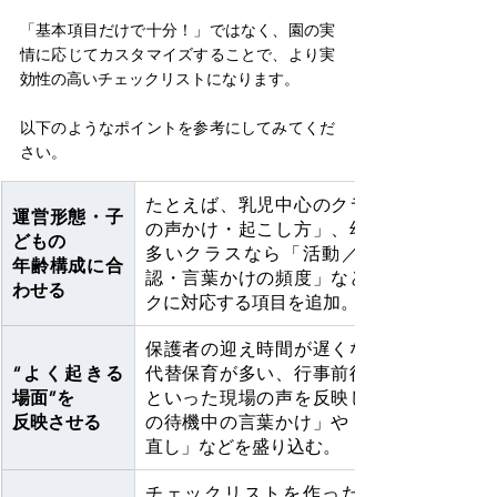
「基本項目だけで十分！」ではなく、園の実
情に応じてカスタマイズすることで、より実
効性の高いチェックリストになります。
以下のようなポイントを参考にしてみてくだ
さい。 
たとえば、乳児中心のクラスなら「午睡中
運営形態・子
の声かけ・起こし方」、幼児中心で動きの
どもの
多いクラスなら「活動／移動中の安全確
年齢構成に合
認・言葉かけの頻度」など、園独自のリス
わせる
クに対応する項目を追加。
保護者の迎え時間が遅くなる傾向がある、
“よく起きる
代替保育が多い、行事前後の抜けがある…
場面”を
といった現場の声を反映し、「保護者迎え
反映させる
の待機中の言葉かけ」や「行事前の配置見
直し」などを盛り込む。
チェックリストを作ったら終わりではな