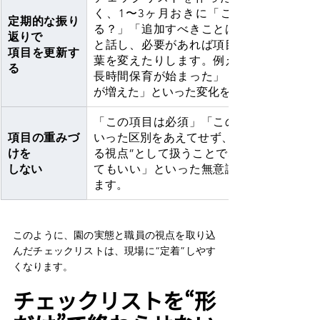
く、1〜3ヶ月おきに「この項目、使えて
定期的な振り
る？」「追加すべきことはない？」と職員
返りで
と話し、必要があれば項目を増やしたり言
項目を更新す
葉を変えたりします。例えば「この春から
る
長時間保育が始まった」「外国籍の子ども
が増えた」といった変化を反映。
「この項目は必須」「この項目は補助」と
項目の重みづ
いった区別をあえてせず、すべてを“振り返
けを
る視点”として扱うことで、「どれかを省い
しない
てもいい」といった無意識の手抜きを防げ
ます。 
このように、園の実態と職員の視点を取り込
んだチェックリストは、現場に“定着”しやす
くなります。 
チェックリストを“形