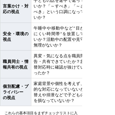
子どもの話を途中で遮っていな
言葉かけ・対
いか？「～すべき」「～させる
応の視点
べき」という口調になっていな
いか？ 
午睡中や移動中など“目が届き
安全・環境の
にくい時間帯”を放置していな
視点
いか？活動中の配置や見守りに
無理がないか？ 
異変・気になる点を職員間で報
職員同士・情
告・共有できていたか？急な代
報共有の視点
替対応時に確認が抜けていなか
ったか？
家庭背景や個性を考えず、画一
個別配慮・プ
的な対応になっていないか？着
ライバシー
替えや排泄などで子どもの尊厳
の視点
を損なっていないか？ 
これらの基本項目をまずチェックリストに入