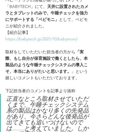
「BABYTECH」にて、
天井に設置されたカメ
ラとタブレットのみで、午睡チェックを強力
にサポートする「ベビモニ」
として、ベビモ
ニが紹介されました。
【紹介記事】
https://babytech.jp/2021/10/babymoni/
取材をしていただいた担当者の方から
「実
際、もし自分が保育施設で働くとしたら、本
製品のような午睡チェックシステムの導入こ
そ、本当にありがたいと思います。
」という
嬉しいコメントもいただいております。
下記担当者のコメントを記事より抜粋
正直なところ取材させていただ
くまで、午睡チェックシステム
系の製品はかなり多くの先発品
があり、今さらどんな後発品が
出てきても追いつけないので
は……と考えていました。しか